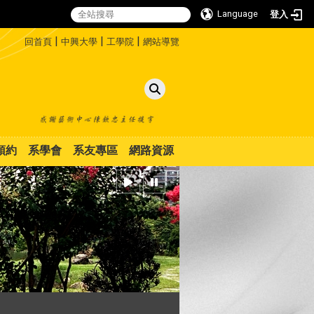
Language
登入
:::
|
|
|
回首頁
中興大學
工學院
網站導覽
預約
系學會
系友專區
網路資源