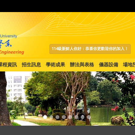
:::
114級新鮮人你好：恭喜你更歡迎你的加入！
課程資訊
招生訊息
學術成果
辦法與表格
儀器設備
場地