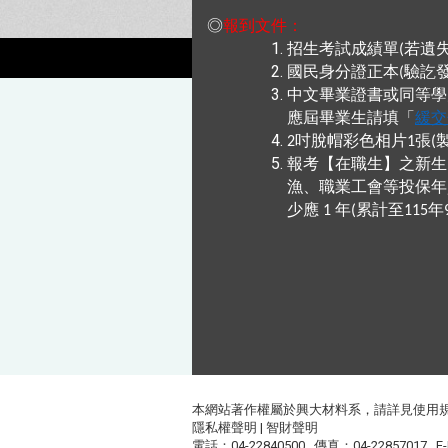
◎
報到文件：
招生考試成績單
若遺
(
國民身分證正本
驗訖
(
中文畢業證書或同等學
應屆畢業生請填「
緩交
吋脫帽彩色相片
張
2
1
(
報考【在職生】之新生
漁、職業工會等投保年
少應
年
累計至
年
1
(
115
本網站著作權屬於興大材料系，請詳見
使用
隱私權聲明
|
智財聲明
電話：04-22840500 傳真：04-22857017 E-