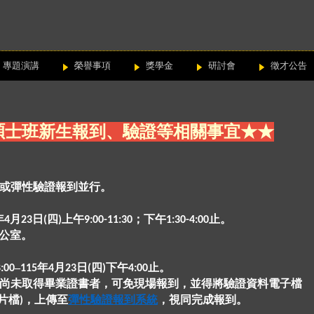
專題演講
榮譽事項
獎學金
研討會
徵才公告
度碩士班新生報到、驗證等相關事宜★★
或彈性驗證報到並行。
年
月
日
四
上午
；下午
止。
4
23
(
)
9:00-11:30
1:30-4:00
辦公室。
–
年
月
日
四
下午
止。
:00
115
4
23
(
)
4:00
尚未取得畢業證書者，可免現場報到，並得將驗證資料電子檔
片檔
，上傳至
彈性驗證報到系統
，視同完成報到。
)