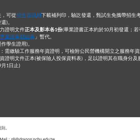
失，可從
招生資訊網
下載補列印，驗訖發還，甄試生免攜帶招生
發還
。
)
力證明文件
正本及影本各
份
畢業證書正本約於
月初發還；若
1
(
10
畢業證書切結書
」暫代。
製作學生證用
。
)
：需繳驗工作服務年資證明，可檢附公民營機構開立之服務年資
資證明文件正本
被保險人投保資料表
，足以證明其在職身分及
(
)
月
日止
9
1
)
規則
。
Mail：
rili@dragon.nchu.edu.tw