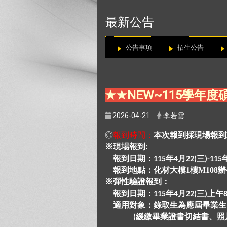
:::
最新公告
公告事項
招生公告
★★NEW~115學年
2026-04-21
李若雲
◎
報到時間：
本次報到採現場報到
※現場報到
:
報到日期：
年
月
三
115
4
22(
)-115
報到地點：化材大樓1樓M108
※彈性驗證報到：
報到日期：
年
月
三
上午
115
4
22(
)
8
適用對象：錄取生為應屆畢業生
緩繳畢業證書切結書、照
(