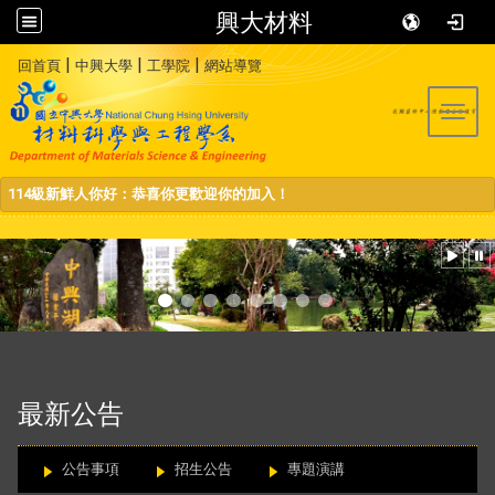
興大材料
:::
|
|
|
回首頁
中興大學
工學院
網站導覽
Toggl
114級新鮮人你好：恭喜你更歡迎你的加入！
:::
最新公告
公告事項
招生公告
專題演講