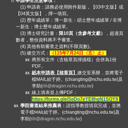
申請學生
注意事項：
(1) 申請表：請務必使用附件新版，【03中文版】或
【04英文版】，擇一填寫。
(2) 歷年成績單：博一新生：碩士歷年成績單 / 非博
一新生：博士歷年成績單。
(3) 博士研究計畫：
限10頁（含參考文獻）
，超過頁
數者，
整份資料將不予審查
。
(4) 其他有助審查之資料(不限頁數)。
(5) 繳交方式：
（115年7月24日〈五〉止）
將所有文件（含核章頁掃描檔）合併為1份
PDF。
紙本申請表【核章頁】
繳交至系辦，並將電子
檔MAIL給于婷。(chiangting@nchu.edu.tw)及
李助(
rili@dragon.nchu.edu.tw
)
線上填表並上傳PDF：
https://forms.gle/SeDo7eYE8hgN1SQY9
學院審查結果推薦表：
請指導教授填寫完成，並將
(chiangting@nchu.edu.tw)
及
電子檔MAIL給于婷。
李助
(
rili@dragon.nchu.edu.tw
)