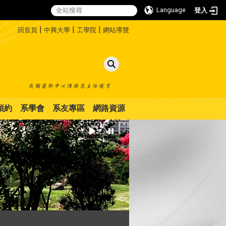
Language
登入
:::
|
|
|
回首頁
中興大學
工學院
網站導覽
預約
系學會
系友專區
網路資源