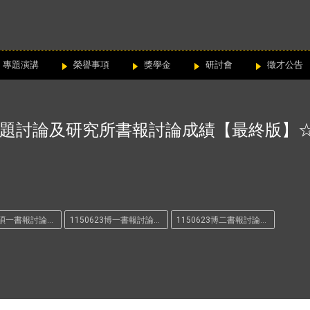
專題演講
榮譽事項
獎學金
研討會
徵才公告
題討論及研究所書報討論成績【最終版】
1150623碩一書報討論(一)成績
1150623博一書報討論(三)成績
1150623博二書報討論(四)成績