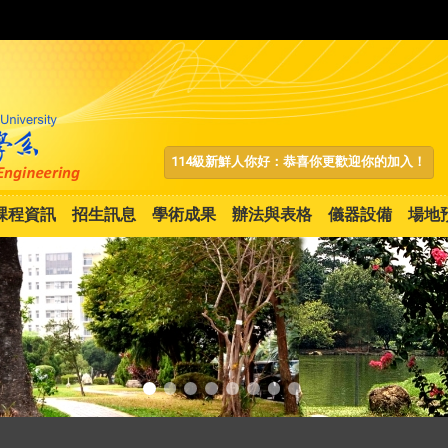
:::
114級新鮮人你好：恭喜你更歡迎你的加入！
課程資訊
招生訊息
學術成果
辦法與表格
儀器設備
場地