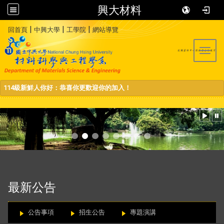
興大材料
:::
|
|
|
回首頁
中興大學
工學院
網站導覽
Toggl
114級新鮮人你好：恭喜你更歡迎你的加入！
:::
最新公告
公告事項
招生公告
專題演講