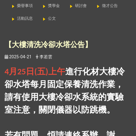
榮譽事項
獎學金
研討會
徵才公告
活動訊息
公文
【大樓清洗冷卻水塔公告】
2025-04-21
李若雲
月
日
五
上午
進行化材大樓冷
4
25
(
)
卻水塔每月固定保養清洗作業，
請有使用大樓冷卻水系統的實驗
室注意，關閉儀器以防跳機。
若有問題，煩請連絡系辦，謝