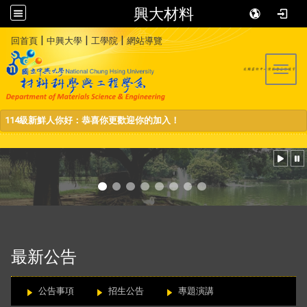
興大材料
:::
|
|
|
回首頁
中興大學
工學院
網站導覽
Toggl
114級新鮮人你好：恭喜你更歡迎你的加入！
:::
最新公告
公告事項
招生公告
專題演講