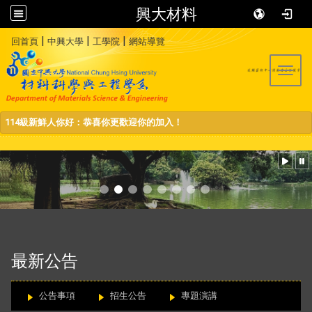
興大材料
:::
|
|
|
回首頁
中興大學
工學院
網站導覽
Toggl
114級新鮮人你好：恭喜你更歡迎你的加入！
:::
最新公告
公告事項
招生公告
專題演講