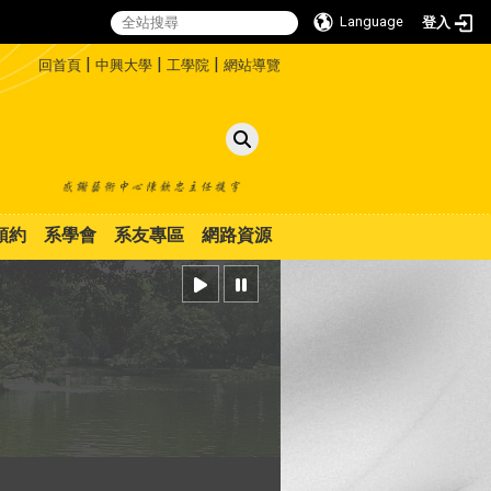
Language
登入
:::
|
|
|
回首頁
中興大學
工學院
網站導覽
預約
系學會
系友專區
網路資源