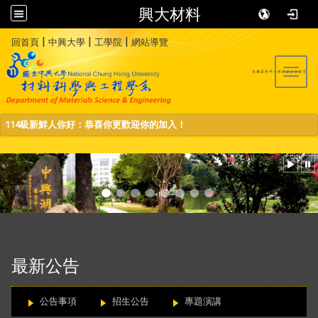
興大材料
:::
|
|
|
回首頁
中興大學
工學院
網站導覽
Toggl
114級新鮮人你好：恭喜你更歡迎你的加入！
:::
最新公告
公告事項
招生公告
專題演講