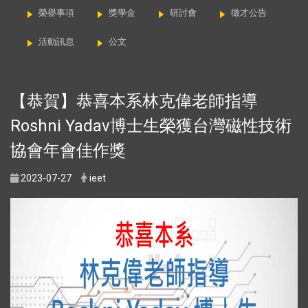
榮譽事項
獎學金
研討會
徵才公告
活動訊息
公文
【恭賀】恭喜本系林克偉老師指導
Roshni Yadav博士生榮獲台灣磁性技術
協會年會佳作獎
2023-07-27
ieet