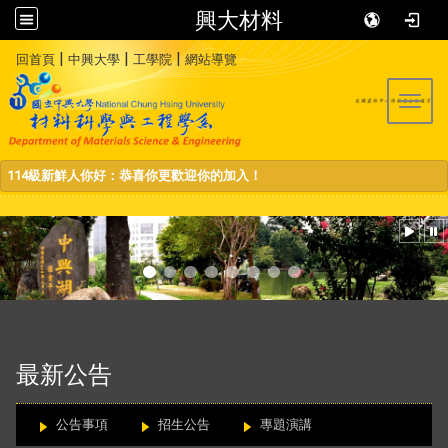
興大材料
:::
|
|
|
回首頁
中興大學
工學院
網站導覽
Toggl
114級新鮮人你好：恭喜你更歡迎你的加入！
:::
最新公告
公告事項
招生公告
專題演講