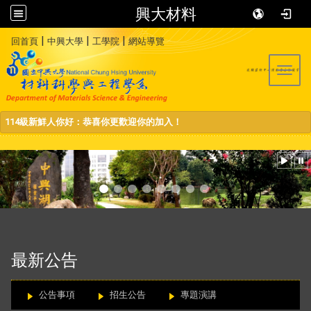
興大材料
:::
|
|
|
回首頁
中興大學
工學院
網站導覽
Toggl
114級新鮮人你好：恭喜你更歡迎你的加入！
:::
最新公告
公告事項
招生公告
專題演講