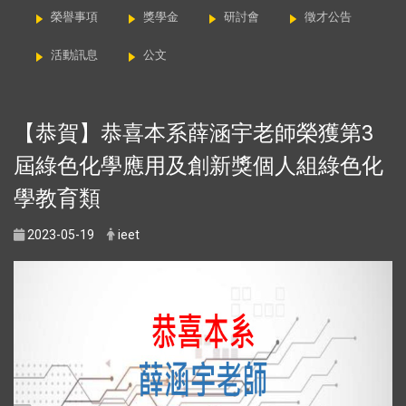
榮譽事項
獎學金
研討會
徵才公告
活動訊息
公文
【恭賀】恭喜本系薛涵宇老師榮獲第3
屆綠色化學應用及創新獎個人組綠色化
學教育類
2023-05-19
ieet