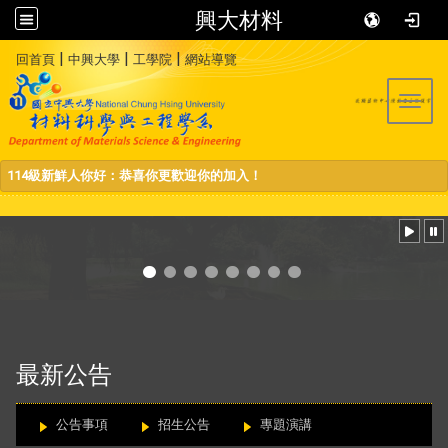
興大材料
:::
|
|
|
回首頁
中興大學
工學院
網站導覽
Toggl
114級新鮮人你好：恭喜你更歡迎你的加入！
:::
最新公告
公告事項
招生公告
專題演講