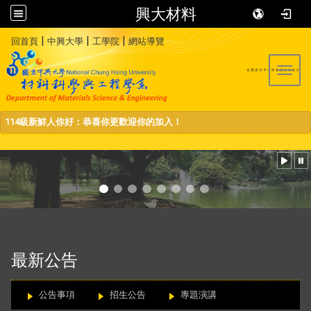
興大材料
:::
|
|
|
回首頁
中興大學
工學院
網站導覽
Toggl
114級新鮮人你好：恭喜你更歡迎你的加入！
:::
最新公告
公告事項
招生公告
專題演講