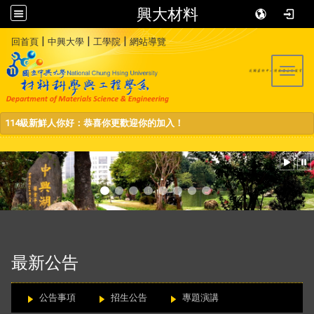
興大材料
:::
|
|
|
回首頁
中興大學
工學院
網站導覽
Toggl
114級新鮮人你好：恭喜你更歡迎你的加入！
:::
最新公告
公告事項
招生公告
專題演講