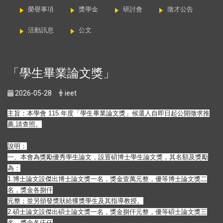
榮譽事項
獎學金
研討會
徵才公告
活動訊息
公文
「學生畢業論文獎」
2026-05-28
ieet
主旨：本學會 115 年度「學生畢業論文獎」候選人自即日起公開徵求推
薦,請查照。
說明：
一、本會為獎勵優秀學生論文，設置碩博士學生論文獎，其名額及獎
勵
為：
1.博士論文設傑出博士論文獎一名，獎金壹萬元整，優等博士論文
獎二
名，獎金各捌仟
元整；並另頒發獎狀給獲獎學生及其指導教授。
2.碩士論文設傑出碩士論文獎一名，獎金捌仟元整，優等碩士論文
獎三
名，獎金各伍仟