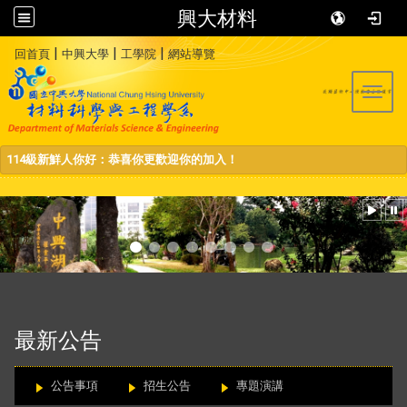
興大材料
:::
|
|
|
回首頁
中興大學
工學院
網站導覽
Toggl
114級新鮮人你好：恭喜你更歡迎你的加入！
:::
最新公告
公告事項
招生公告
專題演講