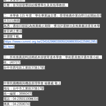
元整；並另頒發獎狀給獲獎學生及其指導教授。
二、本學會 115 年度「學生畢業論文獎」受理推薦作業自即日起開始至8
月31日(
郵戳
為憑，遇假日順延)為推薦截止期限，獎項評選辦法及推薦書請逕至
本學
會官網之獎項
中瀏覽下載。
(
https://www.csmmt.org.tw/2341
629983300502698935542259912951
81.html
)
三、所有推薦資料請將紙本掛號寄達本學會「學術委員會評選作業小
組」
收。(407272
台中市西屯區工業區37路17號)
中華民國機構與機器原理學會 秘書處 敬上
地址：台中市工業區37路17號
統一編號：38960470
電話：04-23501100轉316
傳真：04-23590743