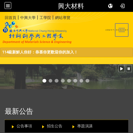
興大材料
:::
|
|
|
回首頁
中興大學
工學院
網站導覽
Toggl
114級新鮮人你好：恭喜你更歡迎你的加入！
:::
最新公告
公告事項
招生公告
專題演講