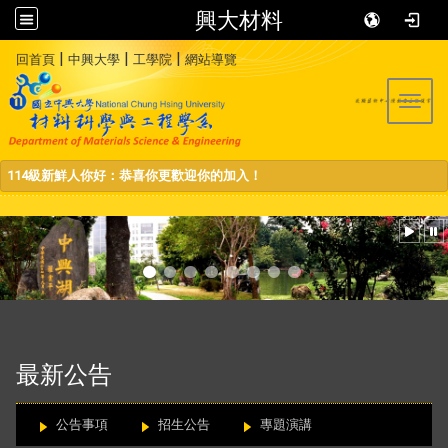
興大材料
:::
|
|
|
回首頁
中興大學
工學院
網站導覽
Toggl
114級新鮮人你好：恭喜你更歡迎你的加入！
:::
最新公告
公告事項
招生公告
專題演講