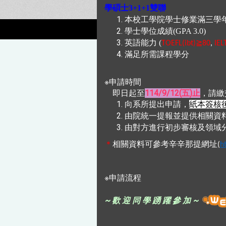
學碩士3+1+1雙聯
本校工學院學士修業滿三學
學士學位成績(GPA 3.0)
英語能力 (
≧
TOEFL(ibt)
80
,
IEL
滿足所需課程學分
※申請時間
即日起至
114/9/12(五)止
，請繳
向系所提出申請，
紙本簽核
由院統一提報並提供相關資
由對方進行初步審核及領域
＊
相關資料可參考辛辛那提網址
(
h
※申請流程
~ 歡 迎 同 學 踴 躍 參 加 ~