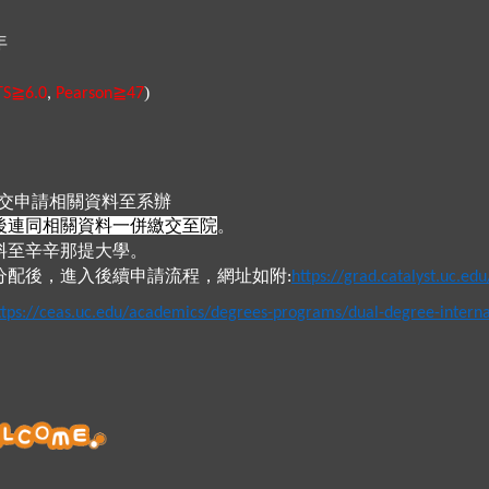
年
≧
≧
)
TS
6.0
,
Pearson
47
交申請相關資料至系辦
後連同相關資料一併繳交至院
。
料至辛辛那提大學。
分配後，進入後續申請流程，網址如附
:
https://grad.catalyst.uc.edu
ttps://ceas.uc.edu/academics/degrees-programs/dual-degree-interna