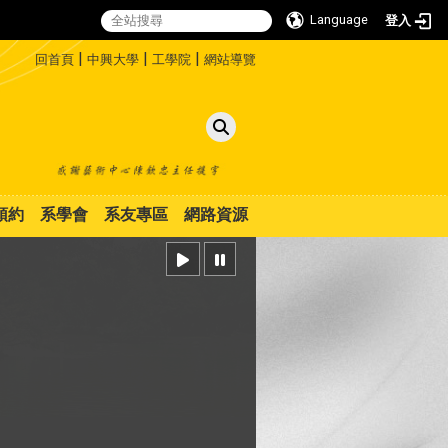
Language
登入
:::
|
|
|
回首頁
中興大學
工學院
網站導覽
預約
系學會
系友專區
網路資源