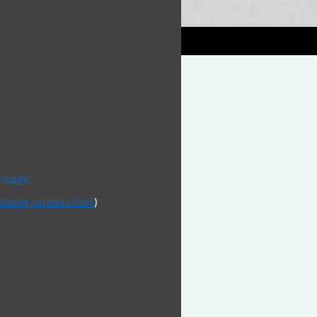
/apply/
tional-partners.html
)