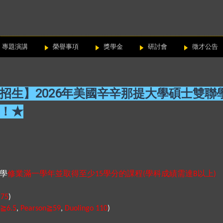
專題演講
榮譽事項
獎學金
研討會
徵才公告
招生】2026年美國辛辛那提大學碩士雙聯
！★
學
修業滿一學年並取得至少
學分的課程
學科成績需達
以上
15
(
B
)
≧
75
)
≧
≧
6.5
,
Pearson
59
,
Duolingo 110
)