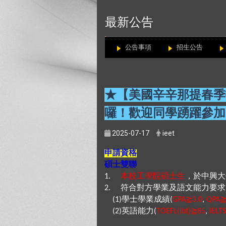
:::
最新公告
公告事項
招生公告
★【美國辛辛那提春季
囉！歡迎同學踴躍參加
2025-07-17
ieet
申請資格
碩士雙聯
本校工學院碩士生
，於中興大
1.
符合對方學業及語文能力要求
2.
學士學業成績
≧
(1)
(
GPA
3.0
,
QPA
英語能力
≧
(2)
(
TOEFL(ibt)
85
,
IELTS