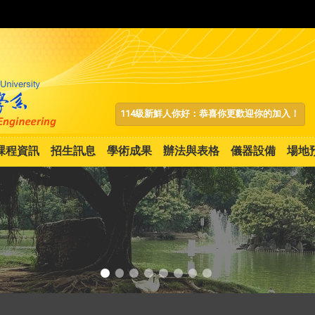
:::
114級新鮮人你好：恭喜你更歡迎你的加入！
課程資訊
招生訊息
學術成果
辦法與表格
儀器設備
場地