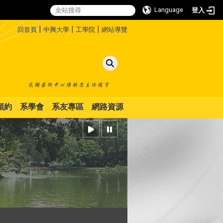
Language
登入
:::
|
|
|
回首頁
中興大學
工學院
網站導覽
預約
系學會
系友專區
網路資源