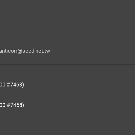
anticorr@seed.net.tw
0 #7463)
0 #7458)