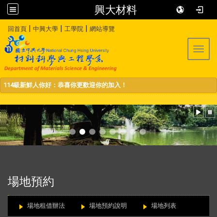
興大材料
:::
|
|
|
回首頁
中興大學
工學院
網站導覽
Toggl
114級新鮮人你好：恭喜你更歡迎你的加入！
:::
場地預約
場地租借辦法
場地預約說明
場地列表