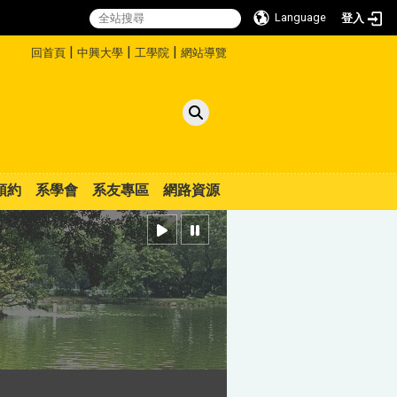
Language
登入
:::
|
|
|
回首頁
中興大學
工學院
網站導覽
預約
系學會
系友專區
網路資源