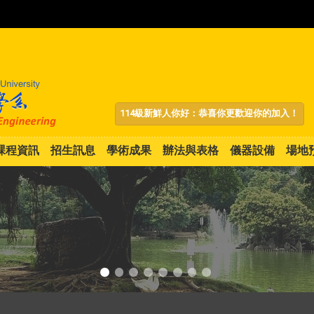
:::
114級新鮮人你好：恭喜你更歡迎你的加入！
課程資訊
招生訊息
學術成果
辦法與表格
儀器設備
場地