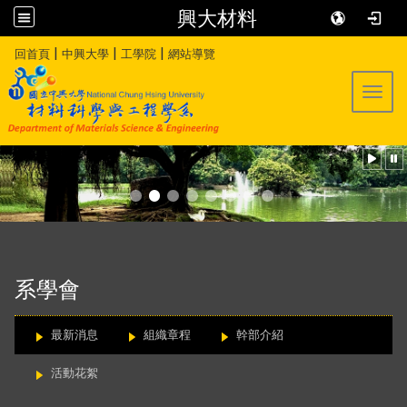
興大材料
:::
|
|
|
回首頁
中興大學
工學院
網站導覽
Toggl
:::
系學會
最新消息
組織章程
幹部介紹
活動花絮