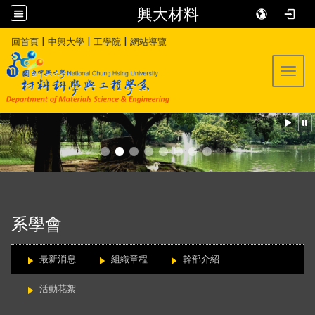
興大材料
:::
|
|
|
回首頁
中興大學
工學院
網站導覽
Toggl
:::
系學會
最新消息
組織章程
幹部介紹
活動花絮