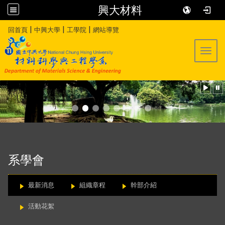
興大材料
:::
|
|
|
回首頁
中興大學
工學院
網站導覽
Toggl
:::
系學會
最新消息
組織章程
幹部介紹
活動花絮