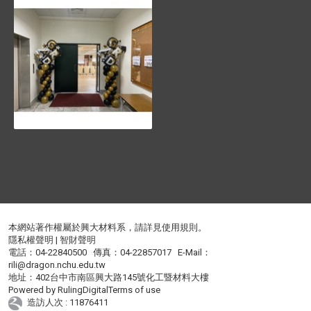
本網站著作權屬於興大材料系，請詳見
使用規則
。
隱私權聲明
|
智財聲明
電話：04-22840500 傳真：04-22857017 E-Mail：
rili@dragon.nchu.edu.tw
地址：402台中市南區興大路145號化工暨材料大樓
Powered by
RulingDigital
Terms of use
造訪人次 : 11876411