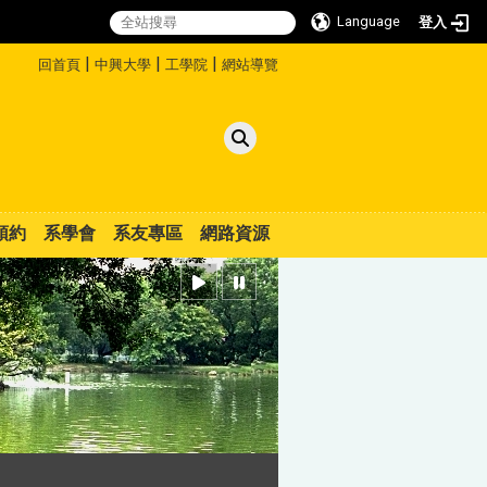
Language
登入
:::
|
|
|
回首頁
中興大學
工學院
網站導覽
預約
系學會
系友專區
網路資源