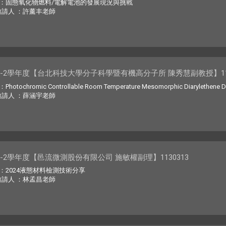
：固態氧化物燃料/電解電池的發展現況與挑戰
邀請人 ：許薰丰老師
2-2學年度【台北科技大學分子科學暨有機高分子所 陳秀慧副教授】113
tochromic Controllable Room Temperature Mesomorphic Diarylethene Deriv
邀請人 ：薛涵宇老師
2-2學年度【邑流微測股份有限公司 施敏權副理】1130313
：2024液態材料檢測技術分享
邀請人 ：林孟昌老師