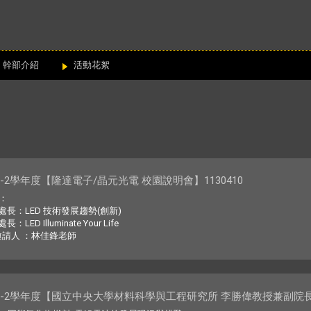
幹部介紹
活動花絮
2-2學年度【隆達電子/晶元光電 校園說明會】1130410
：
長：LED 技術發展趨勢(創新)
ED Illuminate Your Life
邀請人 ：林佳鋒老師
2-2學年度【國立中央大學材料科學與工程研究所 李勝偉教授兼副院長】1