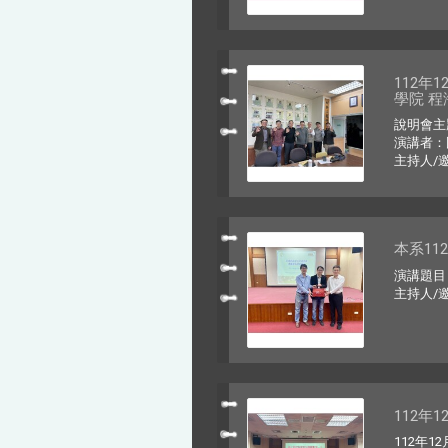
112年
學院 
說明會主
演講者：
主持人/
本系11
演講題目
主持人/
112年
112年