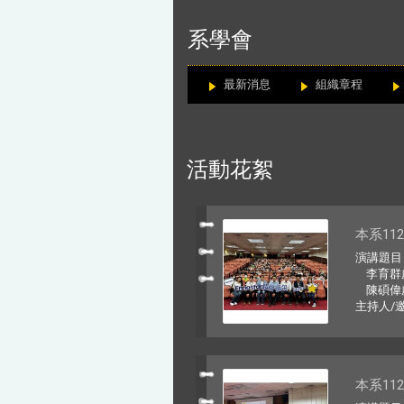
:::
系學會
最新消息
組織章程
活動花絮
本系11
演講題目
李育群處
陳碩偉處長：L
主持人/
本系11