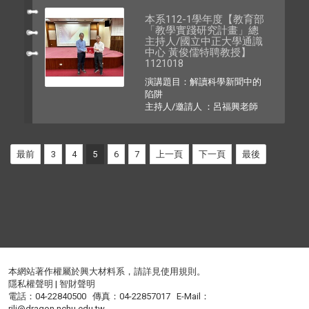
本系112-1學年度【教育部
「教學實踐研究計畫」總
主持人/國立中正大學通識
中心 黃俊儒特聘教授】
1121018
演講題目：解讀科學新聞中的
陷阱
主持人/邀請人 ：呂福興老師
最前
3
4
5
6
7
上一頁
下一頁
最後
本網站著作權屬於興大材料系，請詳見
使用規則
。
隱私權聲明
|
智財聲明
電話：04-22840500 傳真：04-22857017 E-Mail：
rili@dragon.nchu.edu.tw