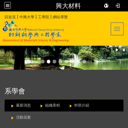
興大材料
:::
|
|
|
回首頁
中興大學
工學院
網站導覽
Toggl
:::
系學會
最新消息
組織章程
幹部介紹
活動花絮