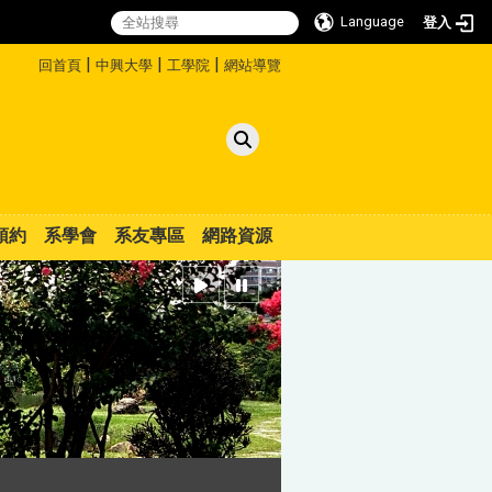
Language
登入
:::
|
|
|
回首頁
中興大學
工學院
網站導覽
預約
系學會
系友專區
網路資源