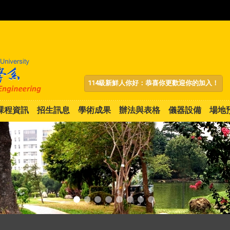
:::
114級新鮮人你好：恭喜你更歡迎你的加入！
課程資訊
招生訊息
學術成果
辦法與表格
儀器設備
場地