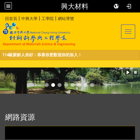
興大材料
:::
|
|
|
回首頁
中興大學
工學院
網站導覽
Toggl
114級新鮮人你好：恭喜你更歡迎你的加入！
:::
網路資源