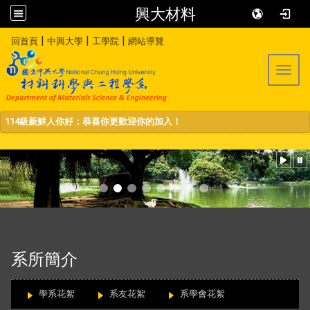
興大材料
:::
|
|
|
回首頁
中興大學
工學院
網站導覽
Toggl
114級新鮮人你好：恭喜你更歡迎你的加入！
:::
系所簡介
學系花絮
系友花絮
系學會花絮