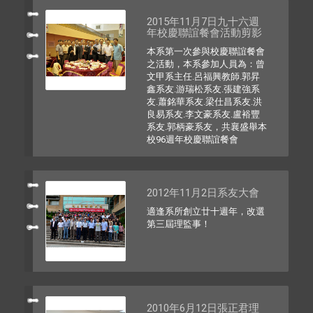
2015年11月7日九十六週
年校慶聯誼餐會活動剪影
本系第一次參與校慶聯誼餐會
之活動，本系參加人員為：曾
文甲系主任.呂福興教師.郭昇
鑫系友.游瑞松系友.張建強系
友.蕭銘華系友.梁仕昌系友.洪
良易系友.李文豪系友.盧裕豐
系友.郭柄豪系友，共襄盛舉本
校96週年校慶聯誼餐會
2012年11月2日系友大會
適逢系所創立廿十週年，改選
第三屆理監事！
2010年6月12日張正君理