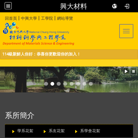
興大材料
:::
|
|
|
回首頁
中興大學
工學院
網站導覽
Toggl
114級新鮮人你好：恭喜你更歡迎你的加入！
:::
系所簡介
學系花絮
系友花絮
系學會花絮