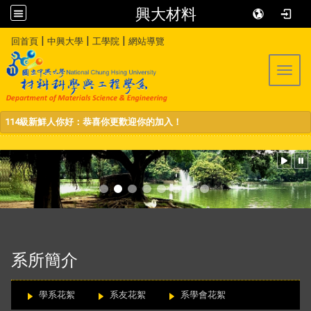
興大材料
:::
|
|
|
回首頁
中興大學
工學院
網站導覽
Toggl
114級新鮮人你好：恭喜你更歡迎你的加入！
:::
系所簡介
學系花絮
系友花絮
系學會花絮