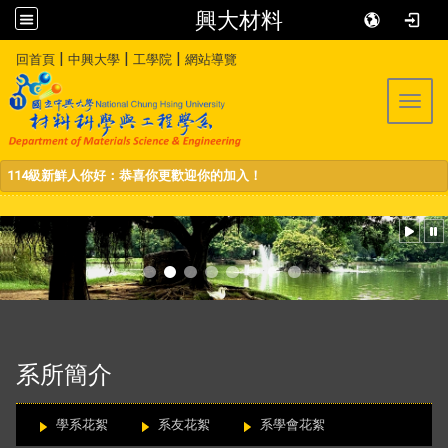
興大材料
:::
|
|
|
回首頁
中興大學
工學院
網站導覽
Toggl
114級新鮮人你好：恭喜你更歡迎你的加入！
:::
系所簡介
學系花絮
系友花絮
系學會花絮