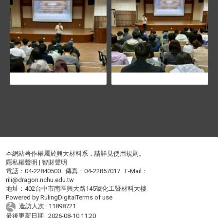
本網站著作權屬於興大材料系，請詳見
使用規則
。
隱私權聲明
|
智財聲明
電話：04-22840500 傳真：04-22857017 E-Mail：
rili@dragon.nchu.edu.tw
地址：402台中市南區興大路145號化工暨材料大樓
Powered by
RulingDigital
Terms of use
造訪人次 : 11898721
最後更新日期 :
2026-08-10 11:20