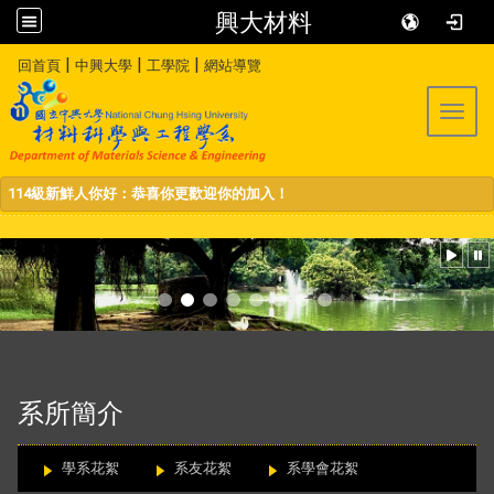
興大材料
:::
|
|
|
回首頁
中興大學
工學院
網站導覽
Toggl
114級新鮮人你好：恭喜你更歡迎你的加入！
:::
系所簡介
學系花絮
系友花絮
系學會花絮