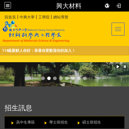
興大材料
:::
|
|
|
回首頁
中興大學
工學院
網站導覽
Toggl
114級新鮮人你好：恭喜你更歡迎你的加入！
:::
招生訊息
高中生專區
學士班招生
碩士班招生