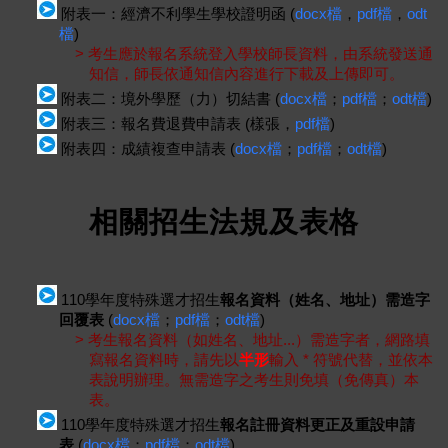
附表一：經濟不利學生學校證明函 (
docx檔
，
pdf檔
，
odt
檔
)
> 考生應於報名系統登入學校師長資料，由系統發送通
知信，師長依通知信內容進行下載及上傳即可。
附表二：境外學歷（力）切結書 (
docx檔
；
pdf檔
；
odt檔
)
附表三：報名費退費申請表 (樣張，
pdf檔
)
附表四：成績複查申請表 (
docx檔
；
pdf檔
；
odt檔
)
相關招生法規及表格
110學年度特殊選才招生
報名資料（姓名、地址）需造字
回覆表
(
docx檔
；
pdf檔
；
odt檔
)
> 考生報名資料（如姓名、地址...）需造字者，網路填
寫報名資料時，請先以
半形
輸入 * 符號代替，並依本
表說明辦理。無需造字之考生則免填（免傳真）本
表。
110學年度特殊選才招生
報名註冊資料更正及重設申請
表
(
docx檔
；
pdf檔
；
odt檔
)