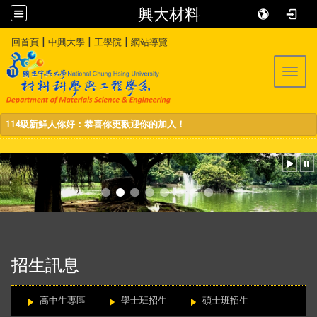
興大材料
:::
|
|
|
回首頁
中興大學
工學院
網站導覽
Toggl
114級新鮮人你好：恭喜你更歡迎你的加入！
:::
招生訊息
高中生專區
學士班招生
碩士班招生