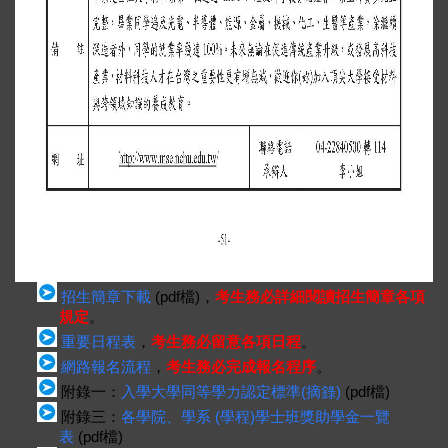
招生簡章下載
(pdf檔)，
考生務必詳細閱讀招生簡章各項
規定
。
重要日程表
，
考生務必留意各項日程
。
網路報名流程
，
考生務必完成報名程序
。
附錄一：
入學大學同等學力認定標準(摘錄)
(pdf檔)
附錄三：
各學院、學系 (學程)學士班獎助學金一覽
表
(pdf檔)