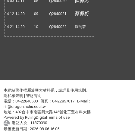
陳佩吟
14:03-14:11
08
Q2840020
蔡佩妤
14:12-14:20
09
Q2840021
14:21-14:29
10
Q2840022
羅勻蔚
本網站著作權屬於興大材料系，請詳見
使用規則
。
隱私權聲明
|
智財聲明
電話：04-22840500 傳真：04-22857017 E-Mail：
rili@dragon.nchu.edu.tw
地址：402台中市南區興大路145號化工暨材料大樓
Powered by
RulingDigital
Terms of use
造訪人次 : 11870090
最後更新日期 :
2026-08-06 16:05