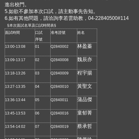
進出校門。
5.如欲不參加本次口試，請主動事先告知。
6.如有其他問題，請洽詢李若雲助教，04-22840500#114
§
本次面試名單及口試時間表
§
面試時間
口試
准考證號
姓名
序號
林盈蓁
13:00-13:08
01
Q2840002
魏辰亦
13:09-13:17
02
Q2840008
程宇揚
13:18-13:26
03
Q2840009
黃聖文
13:27-13:35
04
Q2840010
蒲品傑
13:36-13:44
05
Q2840011
童郁菁
13:45-13:53
06
Q2840016
蔡承哲
13:54-14:02
07
Q2840019