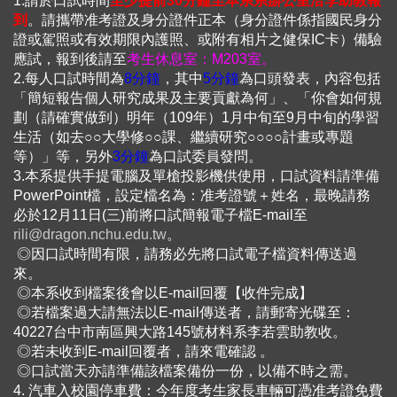
1.請於口試時間
至少提前30分鐘至本系系辦公室洽李助教報
到
。請攜帶准考證及身分證件正本（身分證件係指國民身分
證或駕照或有效期限內護照、或附有相片之健保IC卡）備驗
應試，報到後請至
考生休息室：M203室。
2.每人口試時間為
8分鐘
，其中
5分鐘
為口頭發表，內容包括
「簡短報告個人研究成果及主要貢獻為何」、「你會如何規
劃（請確實做到）明年（109年）1月中旬至9月中旬的學習
生活（如去○○大學修○○課、繼續研究○○○○計畫或專題
等）」等，另外
3分鐘
為口試委員發問。
3.本系提供手提電腦及單槍投影機供使用，口試資料請準備
PowerPoint檔，設定檔名為：准考證號＋姓名，最晚請務
必於12月11日(三)前將口試簡報電子檔E-mail至
rili@dragon.nchu.edu.tw
。
◎因口試時間有限，請務必先將口試電子檔資料傳送過
來。
◎本系收到檔案後會以E-mail回覆【收件完成】
◎若檔案過大請無法以E-mail傳送者，請郵寄光碟至：
40227台中市南區興大路145號材料系李若雲助教收。
◎若未收到E-mail回覆者，請來電確認 。
◎口試當天亦請準備該檔案備份一份，以備不時之需。
4. 汽車入校園停車費：今年度考生家長車輛可憑准考證免費