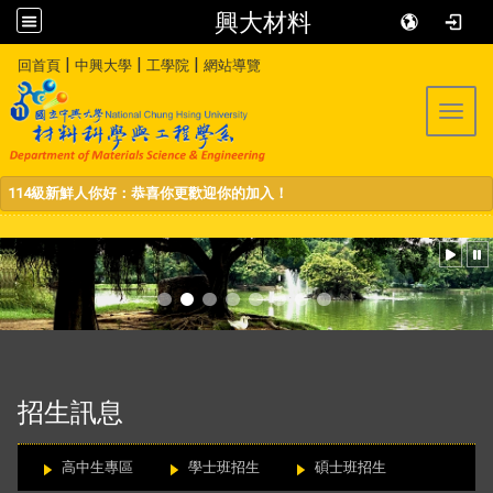
興大材料
:::
|
|
|
回首頁
中興大學
工學院
網站導覽
Toggl
114級新鮮人你好：恭喜你更歡迎你的加入！
:::
招生訊息
高中生專區
學士班招生
碩士班招生