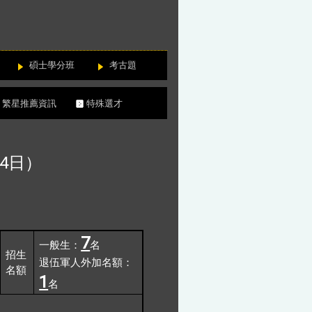
碩士學分班
考古題
繁星推薦資訊
特殊選才
4日）
7
一般生：
名
招生
退伍軍人外加名額：
名額
1
名