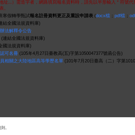
地址...）需造字者，網路填寫報名資料時，請先以半形輸入 * 符
表。
班寒假轉學甄試
報名註冊資料更正及重設申請表
(
docx檔
；
pdf檔
；
od
連結全國法規資料庫)
辦法解釋令公告
(連結全國法規資料庫)
全國法規資料庫)
認可名冊
(105年4月27日臺教高(五)字第1050047377號函公告)
員相關之大陸地區高等學歷名單
(101年7月20日臺高（二）字第1010
規則
。