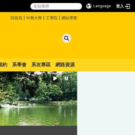
Language
登入
:::
|
|
|
回首頁
中興大學
工學院
網站導覽
預約
系學會
系友專區
網路資源