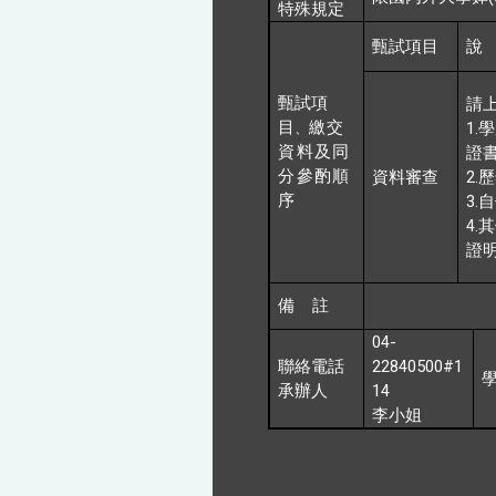
特殊規定
甄試項目
甄試項
請
目
繳交
1.
、
學
資料及同
證
分參酌順
2.
資料審查
歷
序
3.
自
4.
其
證
備
註
04-
22840500#1
聯絡電話
14
承辦人
李小姐