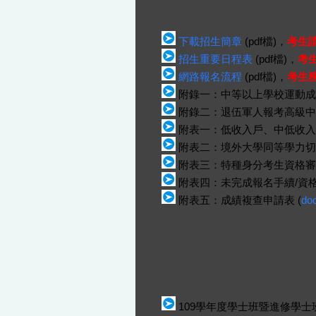
下載招生簡章
(pdf檔)，
考生
招生重要日程表
(pdf檔)，
考
網路報名流程
(pdf檔)，
考生
附錄一：中等以上學校運動成績
附錄二：退伍軍人報考高級中
附表一：低收入戶、中低收入
附表二：境外大學同等學力切結
附表三：特種身分考生資格審查
附表四：未完成報名手續/資格
附表五：成績複查申請表 (
do
109學年度學士班暨進修學士