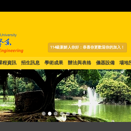
:::
114級新鮮人你好：恭喜你更歡迎你的加入！
課程資訊
招生訊息
學術成果
辦法與表格
儀器設備
場地