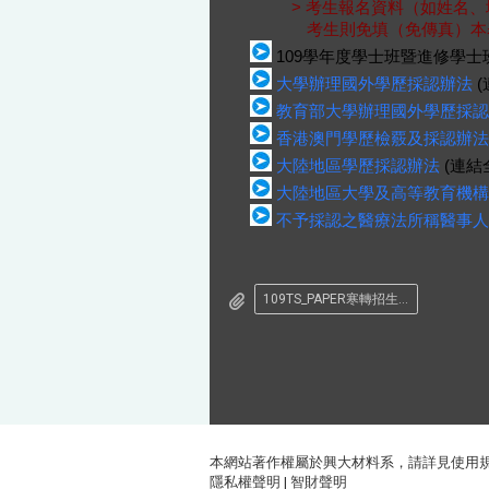
> 考生報名資料（如姓名、
考生則免填（免傳真）本
109學年度學士班暨進修學士
大學辦理國外學歷採認辦法
(
教育部大學辦理國外學歷採認
香港澳門學歷檢覈及採認辦法
大陸地區學歷採認辦法
(連結
大陸地區大學及高等教育機構
不予採認之醫療法所稱醫事人
109TS_PAPER寒轉招生簡章
本網站著作權屬於興大材料系，請詳見
使用
隱私權聲明
|
智財聲明