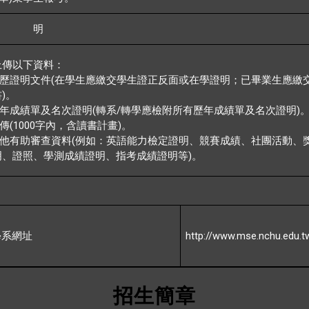
說 明
上傳以下資料：
(
歷證明文件
在學生應繳交學生證正反面或在學證明；已畢業生應繳
)
書
。
(
/
)
年成績單及名次證明
轉系
轉學應檢附所有歷年成績單及名次證明
(1000
)
傳
字內，含讀書計畫
。
(
他有助審查資料
例如：英語能力檢定證明、競賽成績、社團活動、
)
明、證照、學測成績證明、指考成績證明等
。
http://www.mse.nchu.edu.t
學系網址
招生簡章