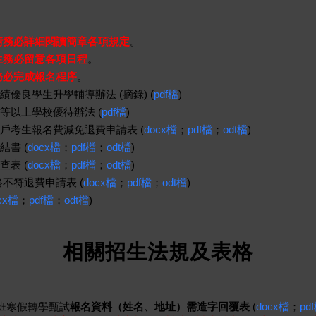
請務必詳細閱讀簡章各項規定
。
生務必留意各項日程
。
務必完成報名程序
。
優良學生升學輔導辦法 (摘錄) (
pdf檔
)
等以上學校優待辦法 (
pdf檔
)
戶考生報名費減免退費申請表 (
docx檔
；
pdf檔
；
odt檔
)
書 (
docx檔
；
pdf檔
；
odt檔
)
表 (
docx檔
；
pdf檔
；
odt檔
)
不符退費申請表 (
docx檔
；
pdf檔
；
odt檔
)
cx檔
；
pdf檔
；
odt檔
)
相關招生法規及表格
班寒假轉學甄試
報名資料（姓名、地址）需造字回覆表
(
docx檔
；
pd