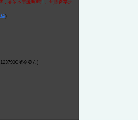
號代替，並依本表說明辦理。無需造字之
t檔
)
123790C號令發布)