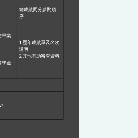
總成績同分參酌順
序
交畢業
1.
歷年成績單及名次
。
證明
2.
其他有助審查資料
獎學金
w/