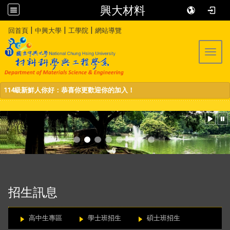
興大材料
:::
|
|
|
回首頁
中興大學
工學院
網站導覽
Toggl
114級新鮮人你好：恭喜你更歡迎你的加入！
:::
招生訊息
高中生專區
學士班招生
碩士班招生