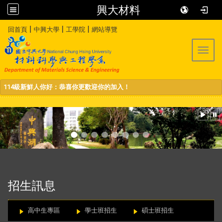
興大材料
:::
|
|
|
回首頁
中興大學
工學院
網站導覽
Toggl
114級新鮮人你好：恭喜你更歡迎你的加入！
:::
招生訊息
高中生專區
學士班招生
碩士班招生