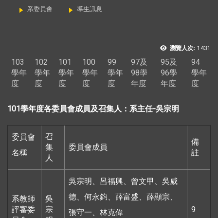
系委員會
導生訊息
瀏覽人次:
1431
103
102
101
100
99
97及
95及
94
學年
學年
學年
學年
學年
98學
96學
學年
度
度
度
度
度
年度
年度
度
101學年度各委員會成員及召集人：系主任-吳宗明
召
委員會
備
集
委員會成員
名稱
註
人
吳宗明、呂福興、曾文甲、吳威
德、何永鈞、薛富盛、薛顯宗、
系教師
吳
評審委
宗
9
張守一、林克偉