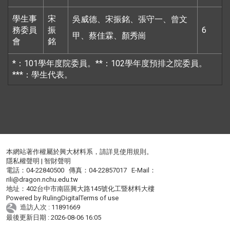
學生事
宋
吳威德、宋振銘、張守一、曾文
務委員
振
6
甲、蔡佳霖、顏秀崗
會
銘
*：101學年度院委員。**：102學年度預排之院委員。
***：學生代表。
本網站著作權屬於興大材料系，請詳見
使用規則
。
隱私權聲明
|
智財聲明
電話：04-22840500 傳真：04-22857017 E-Mail：
rili@dragon.nchu.edu.tw
地址：402台中市南區興大路145號化工暨材料大樓
Powered by
RulingDigital
Terms of use
造訪人次 : 11891669
最後更新日期 :
2026-08-06 16:05