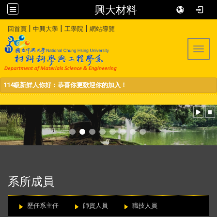
興大材料
:::
|
|
|
回首頁
中興大學
工學院
網站導覽
Toggl
114級新鮮人你好：恭喜你更歡迎你的加入！
:::
系所成員
歷任系主任
師資人員
職技人員