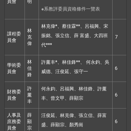
員會
明
※
系教評委員資格條件一覽表
林克偉*、蔡佳霖**、呂福興、宋
林
課程委
振銘、張立信、薛 富盛、大四班
克
7
員會
偉
代***
林
許薰丰*、林佳鋒**、 何永鈞、吳
學術委
佳
6
員會
威德、汪俊延、張守一
鋒
許
何永鈞、呂福興、林佳鋒、許薰
財務委
薰
6
員會
丰、曾文甲、薛顯宗
丰
人事及
薛
汪俊延、林克偉、張立信、薛富
庶務委
顯
6
盛、薛顯宗、顏秀崗
員會
宗