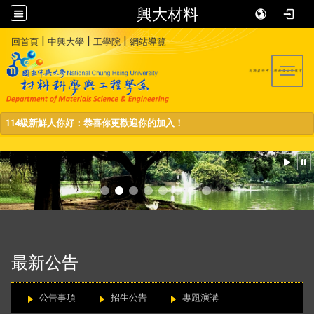
興大材料
:::
|
|
|
回首頁
中興大學
工學院
網站導覽
Toggl
114級新鮮人你好：恭喜你更歡迎你的加入！
:::
最新公告
公告事項
招生公告
專題演講