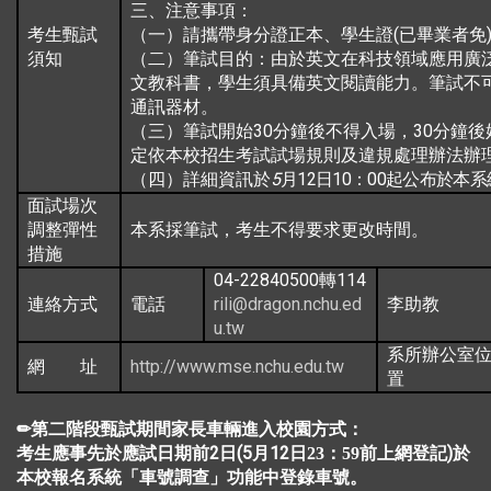
三、注意事項：
(
考生甄試
（一）請攜帶身分證正本、學生證
已畢業者免
須知
（二）筆試目的：由於英文在科技領域應用廣
文教科書，學生須具備英文閱讀能力。筆試不
通訊器材。
30
30
（三）筆試開始
分鐘後不得入場，
分鐘後
定依本校招生考試試場規則及違規處理辦法辦
5
12
10
00
（四）詳細資訊於
月
日
：
起
公布於本系
面試場次
調整彈性
本系採筆試，考生不得要求更改時間。
措施
04-22840500
114
轉
rili@dragon.nchu.ed
連絡方式
電話
李助教
u.tw
系所辦公室
http://www.mse.nchu.edu.tw
網 址
置
✏第二階段甄試期間家長車輛進入校園方式：
考生應事先於應試日期前2日(5月12日
)於
23
：59前上網登記
本校報名系統「車號調查」功能中登錄車號。