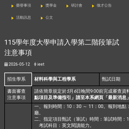
榮譽事項
獎學金
研討會
徵才公告
活動訊息
公文
115學年度大學申請入學第二階段筆試
注意事項
2026-05-12
ieet
招生學系
材料科學與工程學系
甄試日期
5
6
9:00
書面審查
請依簡章規定於
月
日晚間
前
完成審查資料
注意事項
點項目及準備指引」請至本系網頁「最新消息
10
30
11
00
一、
報到時間：
：
～
：
。報到地點
廳。
1
二、指定項目甄試（筆試）時間：
筆試時間：
考試科目：英文閱讀能力。