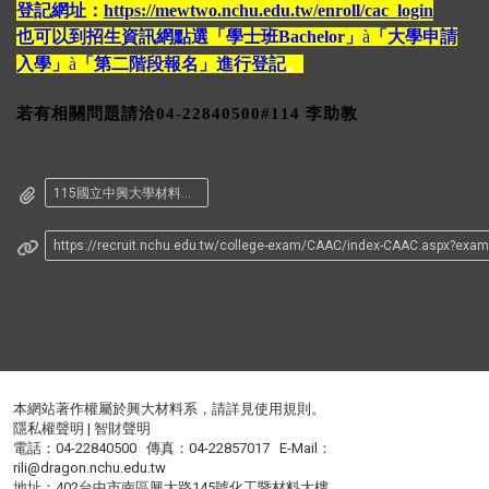
登記網址：
https://mewtwo.nchu.edu.tw/enroll/cac_login
也可以到招生資訊網點選「學士班Bachelor」
à
「大學申請
入學」
à
「第二階段報名」進行登記
。
若有相關問題請洽04-22840500#114 李助教
115國立中興大學材料系大學申請入學招生筆試座位表
https://recruit.nchu.edu.tw/college-exam/CAAC/index-CAAC.aspx?exa
本網站著作權屬於興大材料系，請詳見
使用規則
。
隱私權聲明
|
智財聲明
電話：04-22840500 傳真：04-22857017 E-Mail：
rili@dragon.nchu.edu.tw
地址：402台中市南區興大路145號化工暨材料大樓