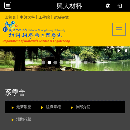
興大材料
:::
|
|
|
回首頁
中興大學
工學院
網站導覽
Toggl
:::
系學會
最新消息
組織章程
幹部介紹
活動花絮