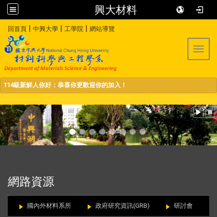
興大材料
:::
|
|
|
回首頁
中興大學
工學院
網站導覽
Toggl
114級新鮮人你好：恭喜你更歡迎你的加入！
:::
網路資源
國內外材料系所
政府研究資訊(GRB)
研討會