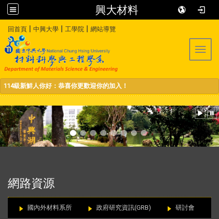
興大材料
:::
|
|
|
回首頁
中興大學
工學院
網站導覽
Toggl
114級新鮮人你好：恭喜你更歡迎你的加入！
:::
網路資源
國內外材料系所
政府研究資訊(GRB)
研討會