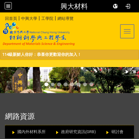
興大材料
:::
|
|
|
回首頁
中興大學
工學院
網站導覽
Toggl
114級新鮮人你好：恭喜你更歡迎你的加入！
:::
網路資源
國內外材料系所
政府研究資訊(GRB)
研討會